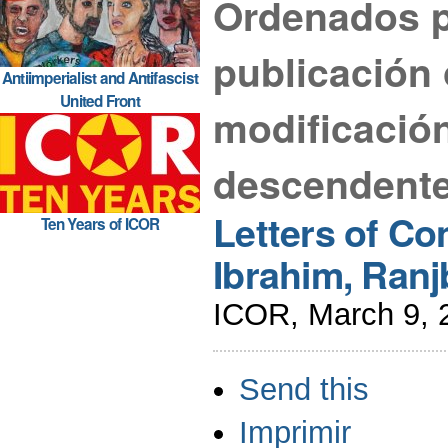
Ordenados p
publicación 
Antiimperialist and Antifascist
United Front
modificació
descendente
Letters of Co
Ten Years of ICOR
Ibrahim, Ranj
ICOR, March 9, 
Acciones
Send this
de
Documento
Imprimir