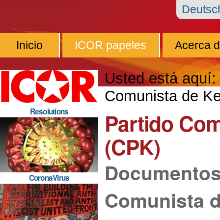
Cambiar
Herramientas
Navegación
Deuts
a
Personales
contenido.
Inicio
ICOR papeles
Acerca 
|
Saltar
Usted está aquí:
a
Comunista de Ke
navegación
Resolutions
Partido Com
(CPK)
Documentos 
CoronaVirus
Comunista d