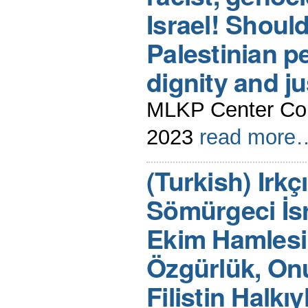
Israel! Shoul
Palestinian p
dignity and ju
MLKP Center Com
2023
read more
(Turkish) Irkç
Sömürgeci İsra
Ekim Hamlesi
Özgürlük, Onu
Filistin Halk