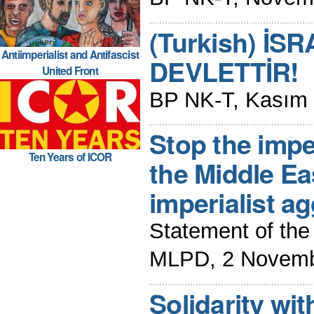
(Turkish) İS
Antiimperialist and Antifascist
DEVLETTİR!
United Front
BP NK-T, Kasım
Stop the imper
Ten Years of ICOR
the Middle Ea
imperialist ag
Statement of the
MLPD, 2 Novemb
Solidarity wit