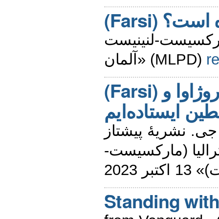
(Farsi) ؟
ارکسیست-لنینیست
آلمان» (MLPD)
r
(Farsi) ما در کنار روژاوا و
ین ایستاده‌ایم
نوشتۀ نیک جی. نشریۀ پیشتاز 
«لیا (مارکسیست
کتبر 2023
Standing with