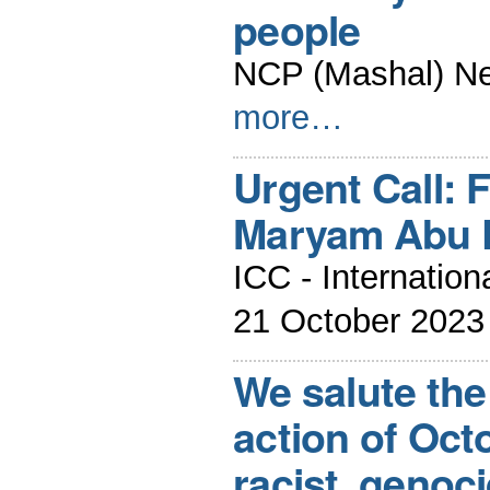
people
NCP (Mashal) Ne
more…
Urgent Call: 
Maryam Abu 
ICC - Internatio
21 October 2023
We salute th
action of Oct
racist, genoci