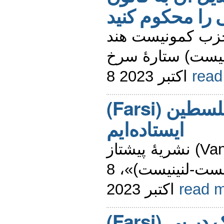
«حزب کمونیست هند
(ت-لنینیست) ستارۀ سرخ
8 اکتبر 2023
rea
(Farsi) در کنار فلسطین
ایستاده‌ایم
نشریۀ پیشتاز (Vanguard)، ارگان «حزب
کمونیست استرالیا (مارکسیست-لنینیست)»، 8
اکتبر 2023
read 
(Farsi) تحولات بسیار خطرناک در پی