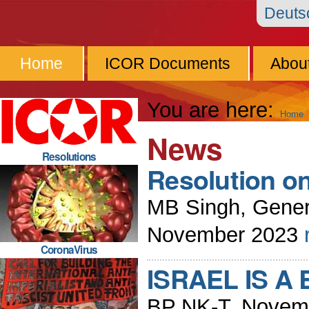
Skip
Personal
Navigation
Deut
to
tools
content.
Home
ICOR Documents
Abou
|
Skip
You are here:
Home
to
News
navigation
Resolutions
Resolution on
MB Singh, Gener
November 2023
CoronaVirus
ISRAEL IS A
BP NK-T, Novem