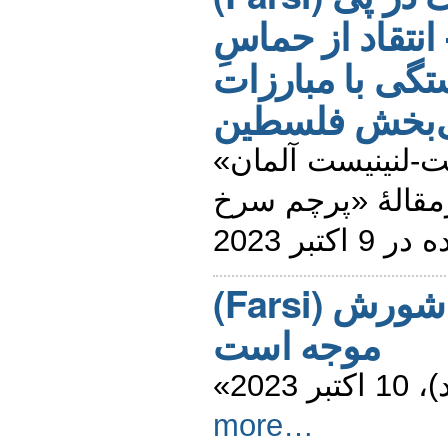
انتقاد از حماسِ
گی با مبارزات
ی‌بخش فلسطین
«حزب مارکسیست-لنینیست آلمان» (MLPD)،
سرمقالۀ «پرچم سرخ» (Rote Fa
کتبر 2023
(Farsi) آزادی برای فلسطین - شورش
موجه است
«202
more…