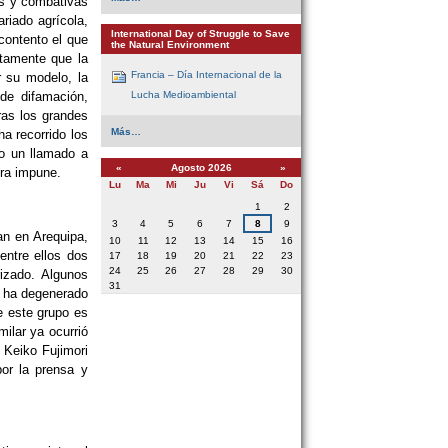
as y combativas
of
riado agrícola,
ICOR
-
International Day of Struggle to Save
contento el que
the Natural Environment
ctamente que la
Francia – Día Internacional de la
r su modelo, la
Lucha Medioambiental
de difamación,
ras los grandes
International
Más…
a recorrido los
Day
zo un llamado a
of
Struggle
«
Agosto 2026
»
ora impune.
to
Lu
Ma
Mi
Ju
Vi
Sá
Do
Save
the
Agosto
1
2
Natural
Environment
3
4
5
6
7
8
9
-
an en Arequipa,
10
11
12
13
14
15
16
entre ellos dos
17
18
19
20
21
22
23
24
25
26
27
28
29
30
izado. Algunos
31
e ha degenerado
e este grupo es
ilar ya ocurrió
 Keiko Fujimori
or la prensa y