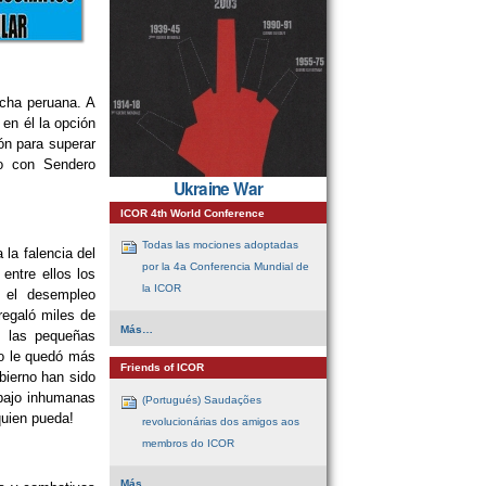
echa peruana. A
en él la opción
ón para superar
ro con Sendero
Ukraine War
ICOR 4th World Conference
Todas las mociones adoptadas
la falencia del
por la 4a Conferencia Mundial de
entre ellos los
la ICOR
y el desempleo
regaló miles de
ICOR
Más…
e las pequeñas
4th
World
no le quedó más
Conference
Friends of ICOR
obierno han sido
-
 bajo inhumanas
(Portugués) Saudações
quien pueda!
revolucionárias dos amigos aos
membros do ICOR
Friends
Más…