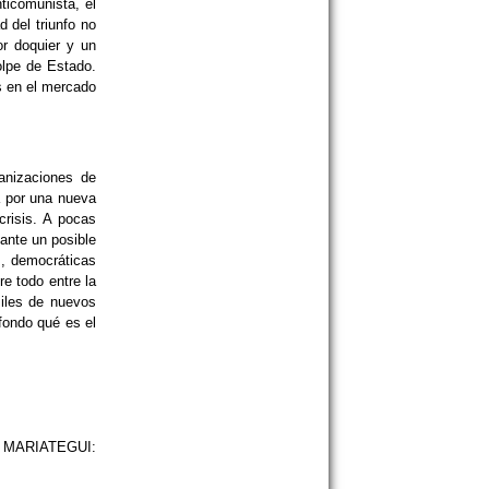
ticomunista, el
 del triunfo no
or doquier y un
olpe de Estado.
os en el mercado
anizaciones de
 por una nueva
crisis. A pocas
 ante un posible
s, democráticas
e todo entre la
iles de nuevos
fondo qué es el
S MARIATEGUI: