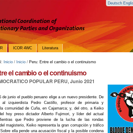
Deutsch
Engl
OR
ICOR 4WC
Literatura
í:
Inicio
/
Inicio
/
Peru: Entre el cambio o el continuismo
tre el cambio o el continuismo
OCRATICO POPULAR PERU, Junio 2021
 de junio el pueblo peruano elige a un nuevo presidente. De
 al izquierdista Pedro Castillo, profesor de primaria y
la comunidad de Cuña, en Cajamarca; y, del otro, a Keiko
 del hoy preso dictador Alberto Fujimori, y líder del actual
Mientras que Pedro proviene de la lucha de las rondas
el magisterio, Keiko representa la gran corrupción y tráfico
. Sobre ella pende una acusación fiscal y la posible condena