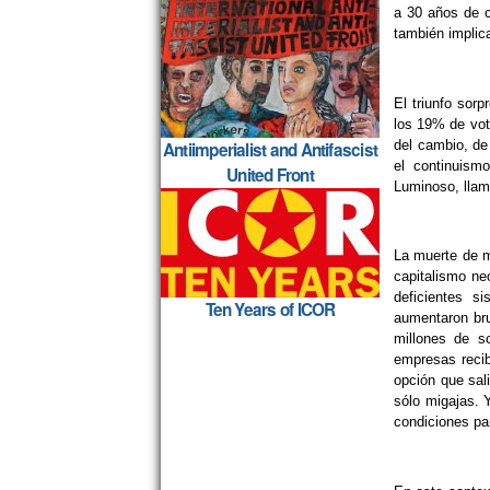
a 30 años de c
también implic
El triunfo sor
los 19% de vot
del cambio, de
Antiimperialist and Antifascist
el continuism
United Front
Luminoso, llam
La muerte de m
capitalismo ne
deficientes s
Ten Years of ICOR
aumentaron bru
millones de s
empresas recib
opción que sali
sólo migajas. 
condiciones par