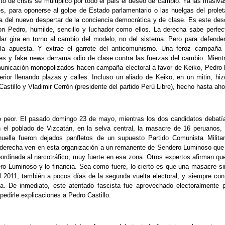
to de crisis se multiplicó por todo el país el deseo de cambio. Ya las masiv
es, para oponerse al golpe de Estado parlamentario o las huelgas del proleta
a del nuevo despertar de la conciencia democrática y de clase. Es este des
con Pedro, humilde, sencillo y luchador como ellos. La derecha sabe perfe
r gira en torno al cambio del modelo, no del sistema. Pero para defende
la apuesta. Y extrae el garrote del anticomunismo. Una feroz campaña 
s y fake news derrama odio de clase contra las fuerzas del cambio. Mient
nicación monopolizados hacen campaña electoral a favor de Keiko, Pedro h
terior llenando plazas y calles. Incluso un aliado de Keiko, en un mitin, hi
astillo y Vladimir Cerrón (presidente del partido Perú Libre), hecho hasta ah
o peor. El pasado domingo 23 de mayo, mientras los dos candidatos debatí
 el poblado de Vizcatán, en la selva central, la masacre de 16 peruanos, 
uella fueron dejados panfletos de un supuesto Partido Comunista Militar
 derecha ven en esta organización a un remanente de Sendero Luminoso qu
bordinada al narcotráfico, muy fuerte en esa zona. Otros expertos afirman qu
ro Luminoso y lo financia. Sea como fuere, lo cierto es que una masacre sim
l 2011, también a pocos días de la segunda vuelta electoral, y siempre con
a. De inmediato, este atentado fascista fue aprovechado electoralmente p
 pedirle explicaciones a Pedro Castillo.