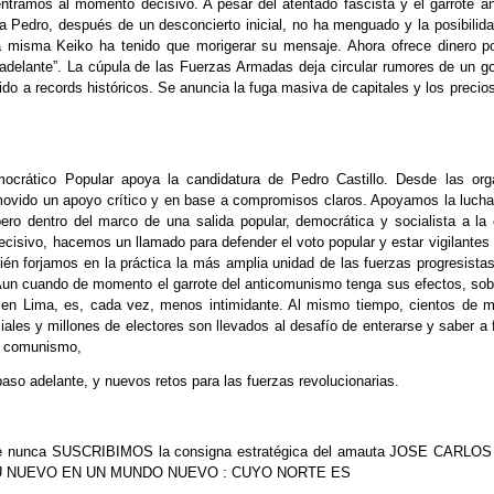
tramos al momento decisivo. A pesar del atentado fascista y el garrote an
a Pedro, después de un desconcierto inicial, no ha menguado y la posibilidad
a misma Keiko ha tenido que morigerar su mensaje. Ahora ofrece dinero p
adelante”. La cúpula de las Fuerzas Armadas deja circular rumores de un g
ido a records históricos. Se anuncia la fuga masiva de capitales y los preci
ocrático Popular apoya la candidatura de Pedro Castillo. Desde las org
ovido un apoyo crítico y en base a compromisos claros. Apoyamos la lucha
pero dentro del marco de una salida popular, democrática y socialista a la 
ecisivo, hacemos un llamado para defender el voto popular y estar vigilantes
ién forjamos en la práctica la más amplia unidad de las fuerzas progresista
 Aun cuando de momento el garrote del anticomunismo tenga sus efectos, sobr
 en Lima, es, cada vez, menos intimidante. Al mismo tiempo, cientos de m
iales y millones de electores son llevados al desafío de enterarse y saber a 
l comunismo,
aso adelante, y nuevos retos para las fuerzas revolucionarias.
e nunca SUSCRIBIMOS la consigna estratégica del amauta JOSE CARLO
 NUEVO EN UN MUNDO NUEVO : CUYO NORTE ES