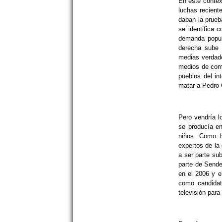
En este contex
luchas recient
daban la prueb
se identifica 
demanda popula
derecha sube 
medias verdade
medios de comu
pueblos del in
matar a Pedro C
Pero vendría l
se producía en
niños. Como h
expertos de la
a ser parte su
parte de Sende
en el 2006 y e
como candidat
televisión para