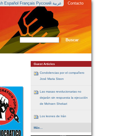
ish
Español
Français
Русский
عربية
Contacto
Buscar
Búsqueda
Avanzada…
Guest Articles
Condolencias por el compañero
José Maria Sison
Las masas revolucionarias no
dejarán sin respuesta la ejecución
de Mohsen Shekari
Los leones de Irán
Guest
Más…
Articles
-