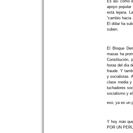
Es así como en
apoyo popular 
está lejana. L
“cambio hacia 
El dólar ha sub
suben.
El Bloque Dem
masas ha prom
Constitución, 
horas del día d
fraude. Y tamb
y socialistas.
clase media y
luchadores soc
socialismo y e
eso, ya es un p
Y hoy más qu
POR UN PERU