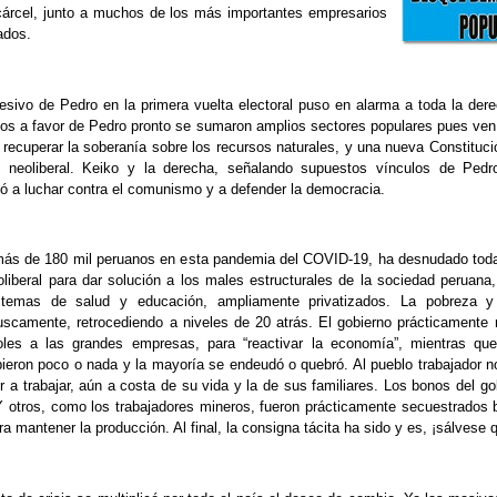
árcel, junto a muchos de los más importantes empresarios
ados.
presivo de Pedro en la primera vuelta electoral puso en alarma a toda la der
os a favor de Pedro pronto se sumaron amplios sectores populares pues ven 
 recuperar la soberanía sobre los recursos naturales, y una nueva Constituci
o neoliberal. Keiko y la derecha, señalando supuestos vínculos de Ped
ó a luchar contra el comunismo y a defender la democracia.
ás de 180 mil peruanos en esta pandemia del COVID-19, ha desnudado toda 
oliberal para dar solución a los males estructurales de la sociedad peruana, 
istemas de salud y educación, ampliamente privatizados. La pobreza 
scamente, retrocediendo a niveles de 20 atrás. El gobierno prácticamente 
oles a las grandes empresas, para “reactivar la economía”, mientras qu
ieron poco o nada y la mayoría se endeudó o quebró. Al pueblo trabajador 
r a trabajar, aún a costa de su vida y la de sus familiares. Los bonos del g
Y otros, como los trabajadores mineros, fueron prácticamente secuestrados
a mantener la producción. Al final, la consigna tácita ha sido y es, ¡sálvese 