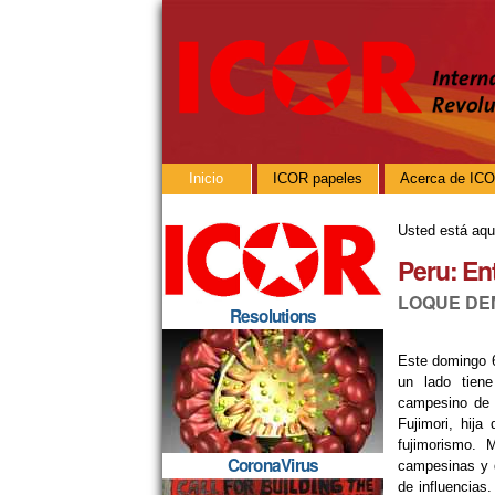
Cambiar
Herramientas
a
Personales
contenido.
|
Saltar
a
navegación
Navegación
Inicio
ICOR papeles
Acerca de IC
Usted está aqu
Peru: En
LOQUE DEM
Resolutions
Este domingo 6
un lado tiene
campesino de 
Fujimori, hija
fujimorismo. 
CoronaVirus
campesinas y d
de influencias