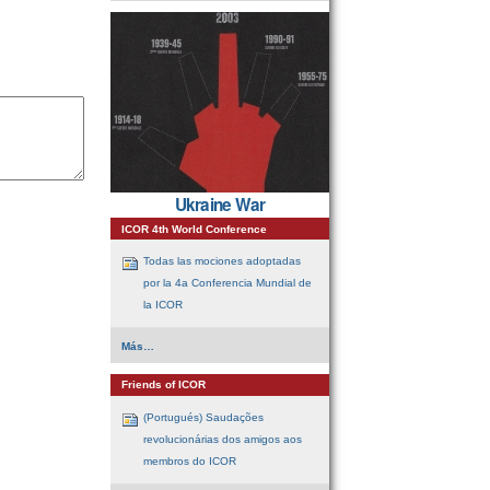
-
Ukraine War
ICOR 4th World Conference
Todas las mociones adoptadas
por la 4a Conferencia Mundial de
la ICOR
ICOR
Más…
4th
World
Conference
Friends of ICOR
-
(Portugués) Saudações
revolucionárias dos amigos aos
membros do ICOR