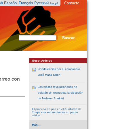
ish
Español
Français
Русский
عربية
Contacto
Buscar
Búsqueda
Avanzada…
Guest Articles
Condolencias por el compañero
José Maria Sison
correo con
Las masas revolucionarias no
dejarán sin respuesta la ejecución
de Mohsen Shekari
El proceso de paz en el Kurdistán de
Turquía se encuentra en un punto
crítico
Guest
Más…
Articles