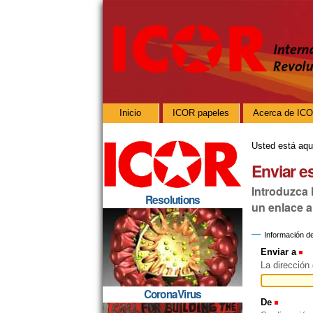
Cambiar
Herramientas
a
Personales
contenido.
|
Saltar
a
navegación
Navegación
Inicio
ICOR papeles
Acerca de IC
Usted está aqu
Enviar e
Introduzca 
Resolutions
un enlace a
Información de
Enviar a
(
La dirección
CoronaVirus
De
(Obliga