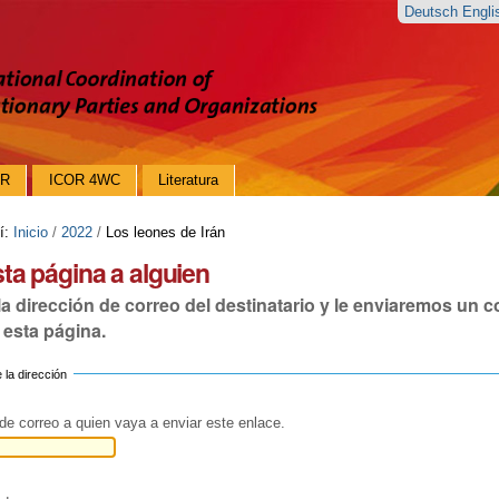
Deutsch
Engl
OR
ICOR 4WC
Literatura
í:
Inicio
/
2022
/
Los leones de Irán
sta página a alguien
la dirección de correo del destinatario y le enviaremos un 
 esta página.
 la dirección
Obligatorio)
 de correo a quien vaya a enviar este enlace.
torio)