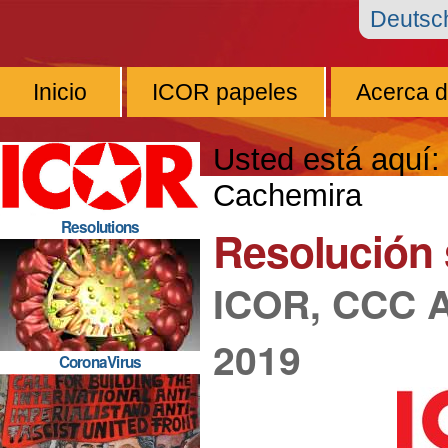
Cambiar
Herramientas
Navegación
Deuts
a
Personales
contenido.
Inicio
ICOR papeles
Acerca 
|
Saltar
Usted está aquí:
a
Cachemira
navegación
Resolutions
Resolución
ICOR, CCC A
2019
CoronaVirus