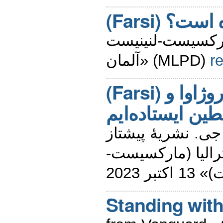
(Farsi) ؟
ارکسیست-لنینیست
آلمان» (MLPD)
r
(Farsi) ما در کنار روژاوا و
ین ایستاده‌ایم
نوشتۀ نیک جی. نشریۀ پیشتاز 
«لیا (مارکسیست
کتبر 2023
Standing with