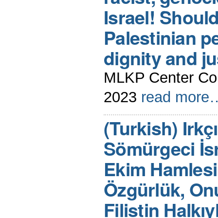
Israel! Shoul
Palestinian p
dignity and ju
MLKP Center Com
2023
read more
(Turkish) Irkç
Sömürgeci İsra
Ekim Hamlesi
Özgürlük, Onu
Filistin Halk