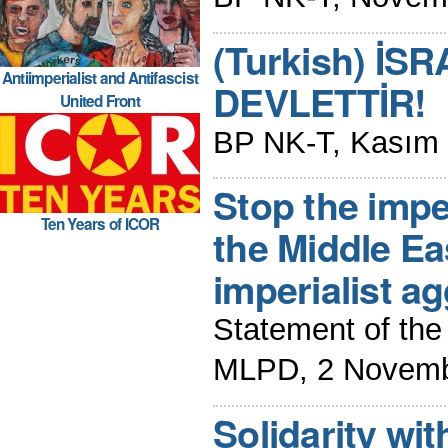
(Turkish) İS
Antiimperialist and Antifascist
DEVLETTİR!
United Front
BP NK-T, Kasım
Stop the imper
Ten Years of ICOR
the Middle Ea
imperialist ag
Statement of the
MLPD, 2 Novemb
Solidarity wit