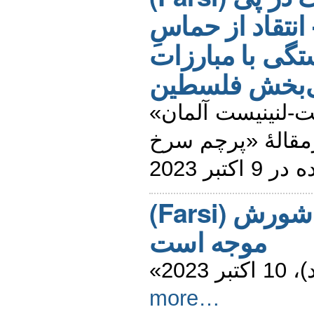
انتقاد از حماسِ
گی با مبارزات
ی‌بخش فلسطین
«حزب مارکسیست-لنینیست آلمان» (MLPD)،
سرمقالۀ «پرچم سرخ» (Rote Fa
کتبر 2023
(Farsi) آزادی برای فلسطین - شورش
موجه است
«202
more…