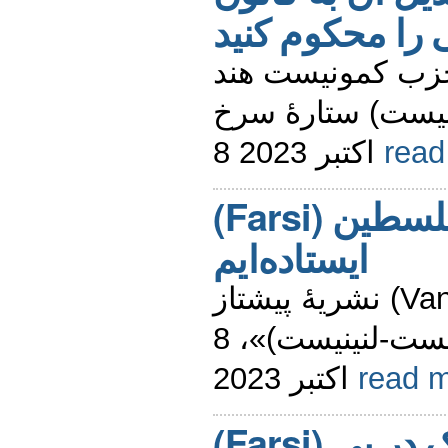
«حزب کمونیست هند
(ت-لنینیست) ستارۀ سرخ
8 اکتبر 2023
rea
(Farsi) در کنار فلسطین
ایستاده‌ایم
نشریۀ پیشتاز (Vanguard)، ارگان «حزب
کمونیست استرالیا (مارکسیست-لنینیست)»، 8
اکتبر 2023
read 
(Farsi) تحولات بسیار خطرناک در پی