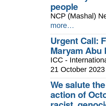
people
NCP (Mashal) Ne
more…
Urgent Call: 
Maryam Abu 
ICC - Internatio
21 October 2023
We salute th
action of Oct
racist, genoci