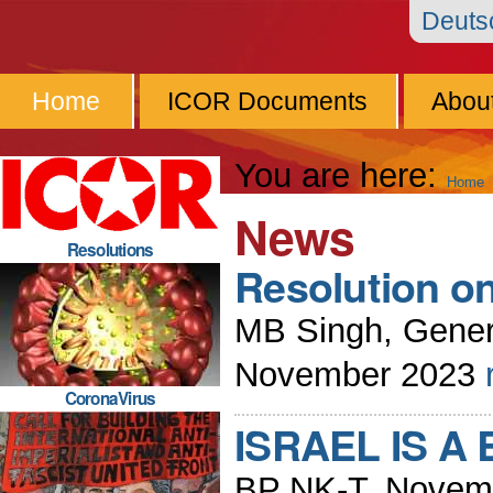
Skip
Personal
Navigation
Deut
to
tools
content.
Home
ICOR Documents
Abou
|
Skip
You are here:
Home
to
News
navigation
Resolutions
Resolution on
MB Singh, Gener
November 2023
CoronaVirus
ISRAEL IS A
BP NK-T, Novem