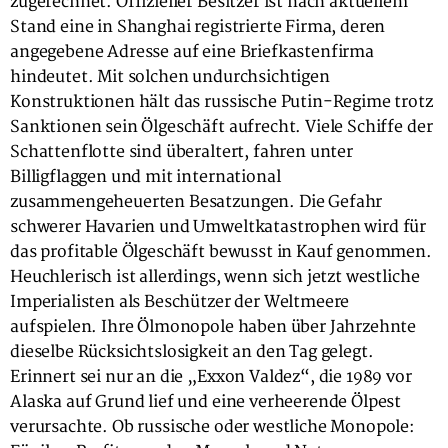
zugerechnet. Offizieller Besitzer ist nach aktuellem
Stand eine in Shanghai registrierte Firma, deren
angegebene Adresse auf eine Briefkastenfirma
hindeutet. Mit solchen undurchsichtigen
Konstruktionen hält das russische Putin-Regime trotz
Sanktionen sein Ölgeschäft aufrecht. Viele Schiffe der
Schattenflotte sind überaltert, fahren unter
Billigflaggen und mit international
zusammengeheuerten Besatzungen. Die Gefahr
schwerer Havarien und Umweltkatastrophen wird für
das profitable Ölgeschäft bewusst in Kauf genommen.
Heuchlerisch ist allerdings, wenn sich jetzt westliche
Imperialisten als Beschützer der Weltmeere
aufspielen. Ihre Ölmonopole haben über Jahrzehnte
dieselbe Rücksichtslosigkeit an den Tag gelegt.
Erinnert sei nur an die „Exxon Valdez“, die 1989 vor
Alaska auf Grund lief und eine verheerende Ölpest
verursachte. Ob russische oder westliche Monopole: