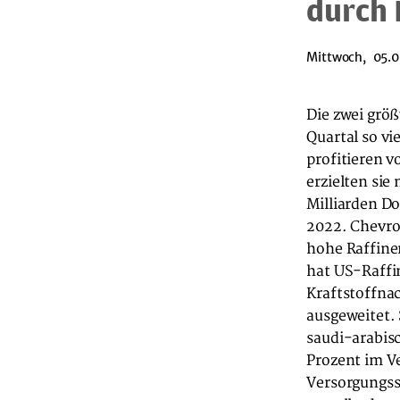
durch 
Mittwoch, 05.0
Die zwei grö
Quartal so vi
profitieren 
erzielten sie
Milliarden Do
2022. Chevro
hohe Raffine
hat US-Raffi
Kraftstoffna
ausgeweitet. 
saudi-arabis
Prozent im Ve
Versorgungss