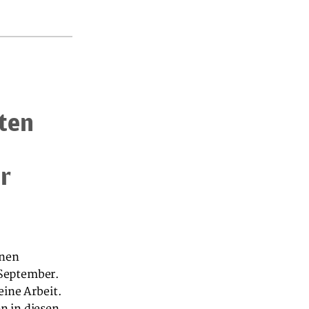
ten
r
inen
 September.
eine Arbeit.
n in diesen