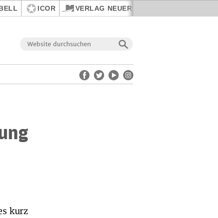
BELL
ICOR
VERLAG NEUER WEG
nung
s kurz