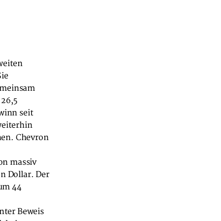
weiten
Sie
Gemeinsam
 26,5
winn seit
eiterhin
hen. Chevron
on massiv
n Dollar. Der
 um 44
nter Beweis