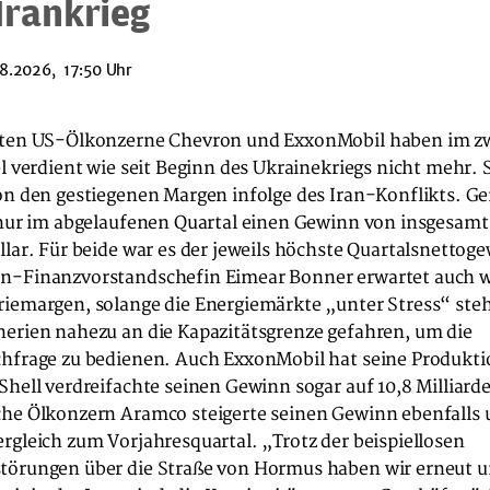
Irankrieg
8.2026, 17:50 Uhr
ßten US-Ölkonzerne Chevron und ExxonMobil haben im z
el verdient wie seit Beginn des Ukrainekriegs nicht mehr. 
von den gestiegenen Margen infolge des Iran-Konflikts. 
 nur im abgelaufenen Quartal einen Gewinn von insgesamt
llar. Für beide war es der jeweils höchste Quartalsnettoge
n-Finanzvorstandschefin Eimear Bonner erwartet auch w
riemargen, solange die Energiemärkte „unter Stress“ ste
nerien nahezu an die Kapazitätsgrenze gefahren, um die
chfrage zu bedienen. Auch ExxonMobil hat seine Produkti
Shell verdreifachte seinen Gewinn sogar auf 10,8 Milliarde
che Ölkonzern Aramco steigerte seinen Gewinn ebenfalls
rgleich zum Vorjahresquartal. „Trotz der beispiellosen
törungen über die Straße von Hormus haben wir erneut u