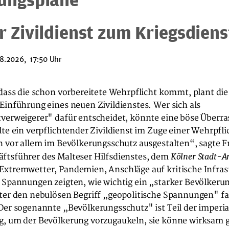
r Zivildienst zum Kriegsdiens
8.2026, 17:50 Uhr
 dass die schon vorbereitete Wehrpflicht kommt, plant di
Einführung eines neuen Zivildienstes. Wer sich als
tverweigerer" dafür entscheidet, könnte eine böse Überr
lte ein verpflichtender Zivildienst im Zuge einer Wehrpf
hn vor allem im Bevölkerungsschutz ausgestalten“, sagte 
Kölner Stadt-A
ftsführer des Malteser Hilfsdienstes, dem
Extremwetter, Pandemien, Anschläge auf kritische Infras
e Spannungen zeigten, wie wichtig ein „starker Bevölkeru
ter den nebulösen Begriff „geopolitische Spannungen" fa
Der sogenannte „Bevölkerungsschutz" ist Teil der imperia
g, um der Bevölkerung vorzugaukeln, sie könne wirksam 