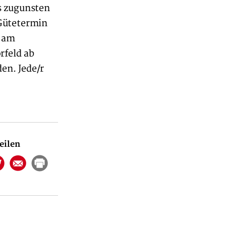
s zugunsten
 Gütetermin
r am
rfeld ab
en. Jede/r
teilen