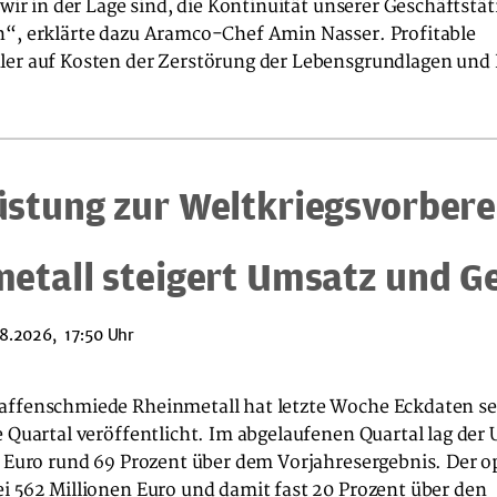
s wir in der Lage sind, die Kontinuität unserer Geschäftstät
n“, erklärte dazu Aramco-Chef Amin Nasser. Profitable
ler auf Kosten der Zerstörung der Lebensgrundlagen und 
stung zur Weltkriegsvorbere
etall steigert Umsatz und G
8.2026, 17:50 Uhr
affenschmiede Rheinmetall hat letzte Woche Eckdaten se
e Quartal veröffentlicht. Im abgelaufenen Quartal lag der
n Euro rund 69 Prozent über dem Vorjahresergebnis. Der o
i 562 Millionen Euro und damit fast 20 Prozent über den