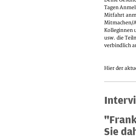
Tagen Anmeld
Mitfahrt anme
Mitmachen/Ak
Kolleginnen 
usw. die Tei
verbindlich 
Hier der aktu
Interv
"Frank
Sie da