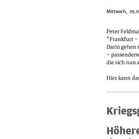
Mittwoch, 05.0
Peter Feldma
"Frankfurt - 
Darin gehen s
– passenderwe
die sich nun 
Hier kann da
Kriegs
Höhere