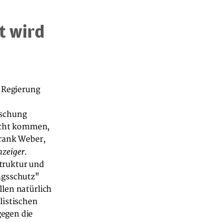
t wird
e Regierung
aschung
licht kommen,
Frank Weber,
nzeiger
.
truktur und
ngsschutz"
llen natürlich
listischen
gegen die