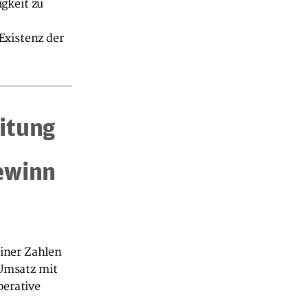
igkeit zu
Existenz der
itung
ewinn
iner Zahlen
 Umsatz mit
perative