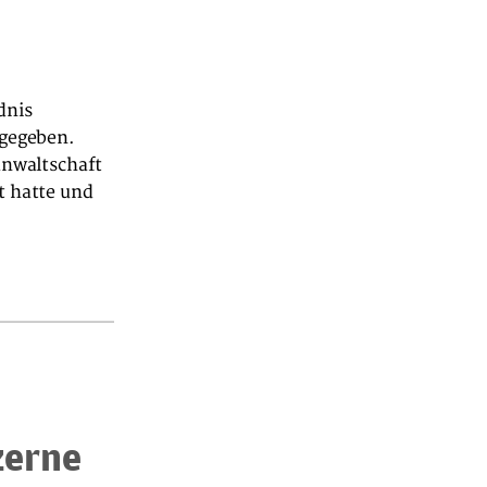
dnis
 gegeben.
anwaltschaft
t hatte und
zerne