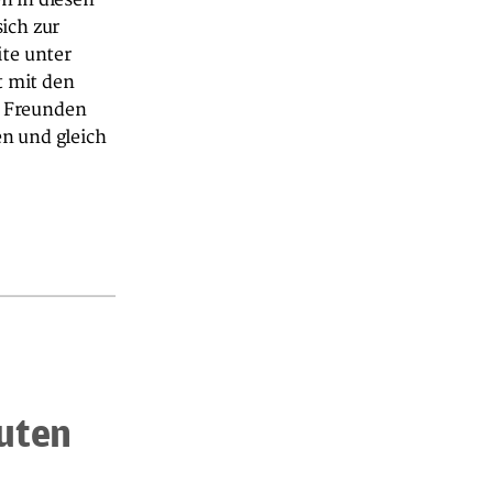
ich zur
ite unter
 mit den
, Freunden
n und gleich
muten