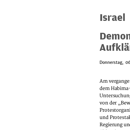
Israel
Demon
Aufklä
Donnerstag, 06
Am vergangen
dem Habima-Pl
Untersuchung
von der „Bew
Protestorgan
und Protestak
Regierung und