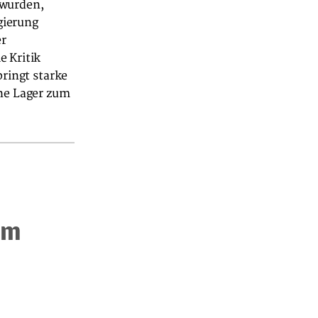
 wurden,
gierung
er
e Kritik
bringt starke
che Lager zum
im