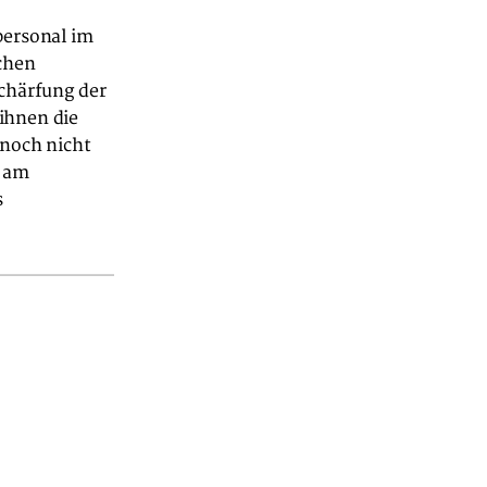
personal im
chen
schärfung der
ihnen die
 noch nicht
n am
s