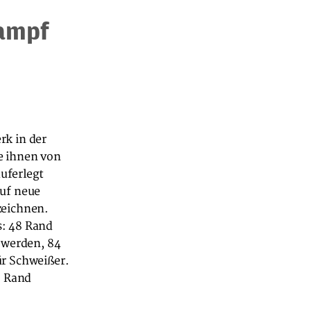
Kampf
rk in der
e ihnen von
uferlegt
auf neue
zeichnen.
s: 48 Rand
 werden, 84
ür Schweißer.
2 Rand