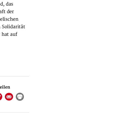
d, das
aft der
elischen
Solidarität
 hat auf
teilen