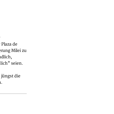
r
 Plaza de
rung Milei zu
dlich,
lich" seien.
jüngst die
n.