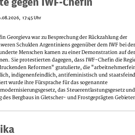
te gegen IWF-Chefin
.08.2026, 17:45 Uhr
in Georgieva war zu Besprechung der Rückzahlung der
hweren Schulden Argentiniens gegenüber dem IWF bei de
underte Menschen kamen zu einer Demonstration auf der
n. Sie protestierten dagegen, dass IWF-Chefin die Regie
druckenden Reformen" gratulierte, die "arbeitnehmerfein
ch, indigenenfeindlich, antifeministisch und staatsfeind
iert wurde ihre Fürsprache für das sogenannte
modernisierungsgesetz, das Steuerentlastungsgesetz und 
des Bergbaus in Gletscher- und Frostgeprägten Gebiete
ika