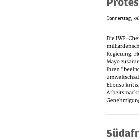
Protes
Donnerstag, 06
Die IWF-Chef
milliardensc
Regierung. H
Mayo zusamme
ihren "beein
umweltschädli
Ebenso kritis
Arbeitsmarkt
Genehmigung 
Südafr