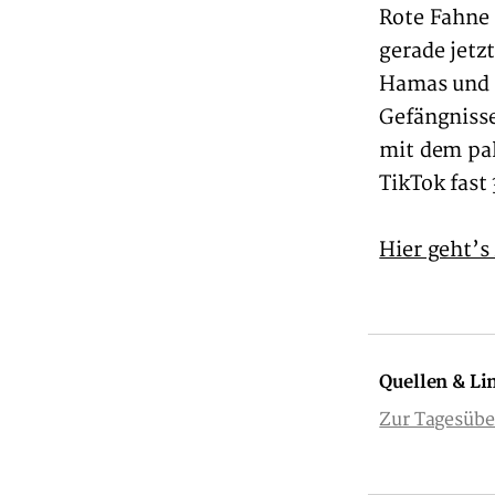
Rote Fahne 
gerade jetzt
Hamas und p
Gefängnisse
mit dem pal
TikTok fast
Hier geht’s
Quellen & Li
Zur Tagesübe