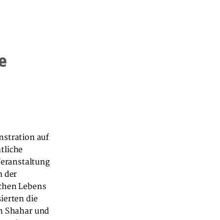
e
stration auf
tliche
Veranstaltung
m der
ichen Lebens
ierten die
rn Shahar und