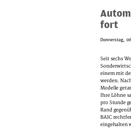
Automo
fort
Donnerstag, 06
Seit sechs W
Sonderwirtsc
einem mit de
werden. Nach
Modelle geta
Ihre Löhne s
pro Stunde ge
Rand gegenüb
BAIC rechtfer
eingehalten 