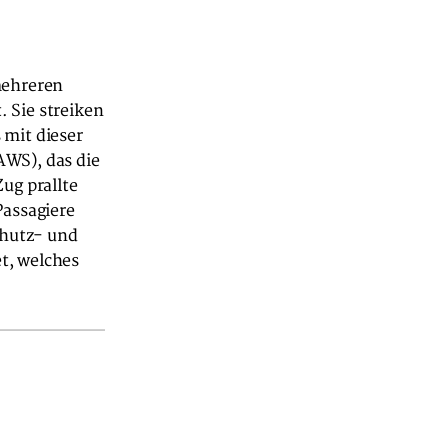
mehreren
 Sie streiken
 mit dieser
AWS), das die
ug prallte
Passagiere
chutz- und
t, welches